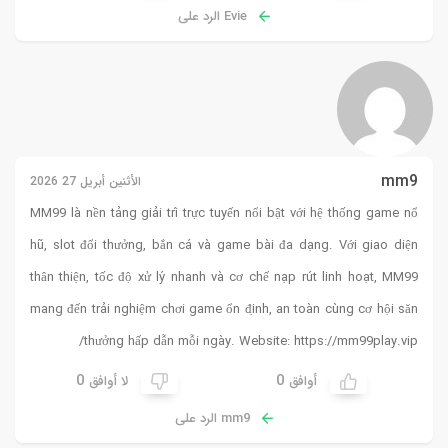
Evie الرد على
mm9
الأثنين أبريل 27 2026
MM99
là nền tảng giải trí trực tuyến nổi bật với hệ thống game nổ
hũ, slot đổi thưởng, bắn cá và game bài đa dạng. Với giao diện
thân thiện, tốc độ xử lý nhanh và cơ chế nạp rút linh hoạt, MM99
mang đến trải nghiệm chơi game ổn định, an toàn cùng cơ hội săn
thưởng hấp dẫn mỗi ngày. Website:
https://mm99play.vip/
0
0
أوافق
لا أوافق
mm9 الرد على