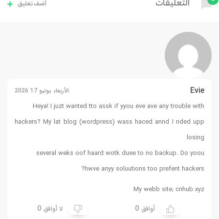
التعليقات
أضف تعليق
Evie
الأربعاء يونيو 17 2026
Heya! I juzt wanted tto assk if yyou eve ave any trouble with
hackers? My lat blog (wordpress) wass haced annd I nded upp
losing
several weks oof haard wotk duee to no backup. Do yoou
hwve anyy soluutions too prefent hackers?
My webb site;
cnhub.xyz
0
0
أوافق
لا أوافق