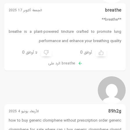
breathe
الجمعة أكتوبر 17 2025
**breathe**
breathe
is a plant-powered tincture crafted to promote lung
performance and enhance your breathing quality.
0
0
أوافق
لا أوافق
breathe الرد على
89h2g
الأربعاء يونيو 4 2025
how to buy generic clomiphene without prescription order generic
clomiphene for sale where can i buy generic clomiphene
clomid