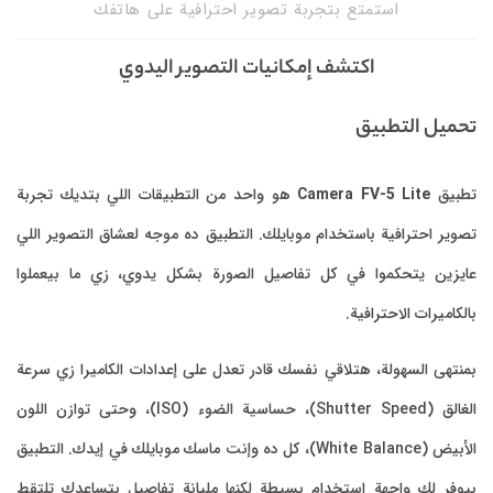
استمتع بتجربة تصوير احترافية على هاتفك
اكتشف إمكانيات التصوير اليدوي
تحميل التطبيق
تطبيق
Camera FV-5 Lite
هو واحد من التطبيقات اللي بتديك تجربة
تصوير احترافية باستخدام موبايلك. التطبيق ده موجه لعشاق التصوير اللي
عايزين يتحكموا في كل تفاصيل الصورة بشكل يدوي، زي ما بيعملوا
بالكاميرات الاحترافية.
بمنتهى السهولة، هتلاقي نفسك قادر تعدل على إعدادات الكاميرا زي سرعة
الغالق (Shutter Speed)، حساسية الضوء (ISO)، وحتى توازن اللون
الأبيض (White Balance)، كل ده وإنت ماسك موبايلك في إيدك. التطبيق
بيوفر لك واجهة استخدام بسيطة لكنها مليانة تفاصيل بتساعدك تلتقط