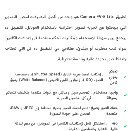
تطبيق Camera FV-5 Lite
هو واحد من أفضل التطبيقات لمحبي التصوير
اللي بيبحثوا عن تجربة تصوير احترافية باستخدام الموبايل. التطبيق ده
بيجمع بين سهولة الاستخدام وإمكانيات تحكم متقدمة في إعدادات الكاميرا.
سواء كنت محترف أو مبتدئ، هتلاقي في التطبيق ده كل اللي تحتاجه
لالتقاط صور بجودة عالية وبلمسة احترافية.
تحكم
: إمكانية ضبط سرعة الغالق (Shutter Speed)، وحساسية
يدوي
الضوء (ISO)، وتوازن اللون الأبيض (White Balance) يدويًا.
كامل
واجهة مستخدم
: تصميم سهل ومباشر، مع أدوات متقدمة بتخليك تتحكم
بسيطة
في كل تفاصيل الصورة.
حفظ الصور بصيغ
: دعم لحفظ الصور بصيغ مختلفة زي JPEG و RAW،
متعددة
لضمان أعلى جودة للصورة.
دقة
: استغلال كامل لإمكانيات الكاميرا في الموبايل، مع دعم للدقة
عالية
العالية والتفاصيل الدقيقة.