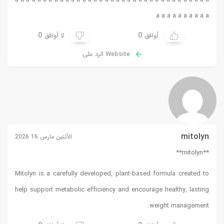
a
a
a
a
a
a
a
a
a
a
0
0
أوافق
لا أوافق
Website الرد على
mitolyn
الأثنين مارس 16 2026
**mitolyn**
Mitolyn is a carefully developed, plant-based formula created to
help support metabolic efficiency and encourage healthy, lasting
weight management.