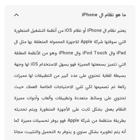
ما هو نظام ال iPhone
يعتبر نظام ال iPhone أو نظام iOS من أنظمة التشغيل المتطورة
التي سوقتها شركة Apple للاجهزة المحموله المتعلقة بها مثل ال
iPad وال iPod Touch وال iPhone وهو من الأنظمة المغلقة
التي تتميز بسمعتها المميزة فهو يسهل الاستخدام ‏iOS لها وجهة
بسيطة للغاية تحتوي على عدد كبير من التطبيقات لها مميزات
رائعة تم تصميمها لكي تلبي الاحتياجات الخاصة العملاء حيث
تحتوي على وسائط متعددة وتطبيقات وألعاب وأدوات مميزة
‏النظام يعمل بشكل ثابت على الأجهزة المتطورة ويتم تحديثه
بطريقة منتظمة من شركة Apple فهو يوفر تحسينات مميزة كما
أنه يتم تطويره بشكل سنوي و يتوفر به التحميل والتثبيت مجانا