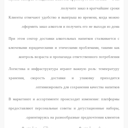
получите заказ в кратчайшие сроки.
Клиенты отмечают удобство и выигрыш во времени, когда можно
оформить заказ алкоголя и получить его не выходя из дома.
При этом сектор доставки алкогольных напитков сталкивается с
ключевыми юридическими и этическими проблемами, такими как
контроль возраста и пропаганда ответственного потребления.
Логистика и инфраструктура играют важную роль: температуру
хранения, скорость доставки и упаковку приходится
оптимизировать для сохранения качества напитков.
В маркетинге и ассортименте происходит изменение: платформы
предоставляют персональные советы и дегустационные наборы,
ориентируясь на разнообразные предпочтения клиентов.