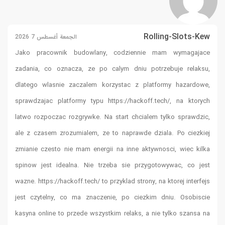
Rolling-Slots-Kew
الجمعة أغسطس 7 2026
Jako pracownik budowlany, codziennie mam wymagajace
zadania, co oznacza, ze po calym dniu potrzebuje relaksu,
dlatego wlasnie zaczalem korzystac z platformy hazardowe,
sprawdzajac platformy typu
https://hackoff.tech/
, na ktorych
latwo rozpoczac rozgrywke. Na start chcialem tylko sprawdzic,
ale z czasem zrozumialem, ze to naprawde dziala. Po ciezkiej
zmianie czesto nie mam energii na inne aktywnosci, wiec kilka
spinow jest idealna. Nie trzeba sie przygotowywac, co jest
wazne.
https://hackoff.tech/
to przyklad strony, na ktorej interfejs
jest czytelny, co ma znaczenie, po ciezkim dniu. Osobiscie
kasyna online to przede wszystkim relaks, a nie tylko szansa na