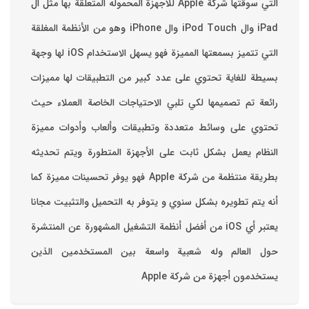
التي سوقتها شركة Apple للاجهزة المحموله المتعلقة بها مثل ال
iPad وال iPod Touch وال iPhone وهو من الأنظمة المغلقة
التي تتميز بسمعتها المميزة فهو يسهل الاستخدام ‏iOS لها وجهة
بسيطة للغاية تحتوي على عدد كبير من التطبيقات لها مميزات
رائعة تم تصميمها لكي تلبي الاحتياجات الخاصة العملاء حيث
تحتوي على وسائط متعددة وتطبيقات وألعاب وأدوات مميزة
‏النظام يعمل بشكل ثابت على الأجهزة المتطورة ويتم تحديثه
بطريقة منتظمة من شركة Apple فهو يوفر تحسينات مميزة كما
أنه يتم تطويره بشكل سنوي و يتوفر به التحميل والتثبيت مجانا
‏يعتبر أي iOS من أفضل أنظمة التشغيل المشهورة عن المنتشرة
حول العالم وله شعبية واسعة بين المستخدمين الذين
يستخدمون أجهزة من شركة Apple