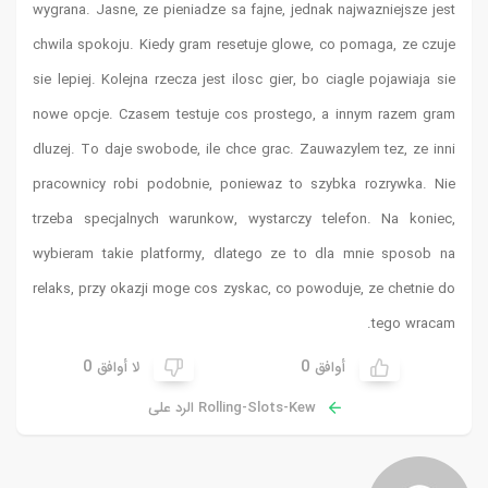
wygrana. Jasne, ze pieniadze sa fajne, jednak najwazniejsze jest
chwila spokoju. Kiedy gram resetuje glowe, co pomaga, ze czuje
sie lepiej. Kolejna rzecza jest ilosc gier, bo ciagle pojawiaja sie
nowe opcje. Czasem testuje cos prostego, a innym razem gram
dluzej. To daje swobode, ile chce grac. Zauwazylem tez, ze inni
pracownicy robi podobnie, poniewaz to szybka rozrywka. Nie
trzeba specjalnych warunkow, wystarczy telefon. Na koniec,
wybieram takie platformy, dlatego ze to dla mnie sposob na
relaks, przy okazji moge cos zyskac, co powoduje, ze chetnie do
tego wracam.
0
0
أوافق
لا أوافق
Rolling-Slots-Kew الرد على