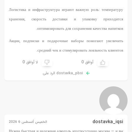
Логистика и инфраструктура играют важную роль: температуру
хранения, скорость доставки и упаковку приходится
оптимизировать для сохранения качества напитков.
Акции, подписки и подарочные наборы помогают увеличить
средний чек и стимулировать лояльность клиентов.
0
0
أوافق
لا أوافق
dostavka_pbsi الرد على
dostavka_iqsi
الخميس أغسطس 6 2026
Нужна быстрая и надежная
алкоголь круглосуточно москва
— и вы