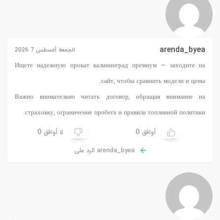
arenda_byea
الجمعة أغسطس 7 2026
Ищете надежную
прокат калининград премиум
— заходите на
сайт, чтобы сравнить модели и цены.
Важно внимательно читать договор, обращая внимание на
страховку, ограничение пробега и правила топливной политики.
0
0
أوافق
لا أوافق
arenda_byea الرد على