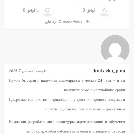
0
0
أوافق
لا أوافق
Cresus-Veids الرد على
dostavka_pbsi
الجمعة أغسطس 7 2026
Нужна быстрая и надежная
алкомаркеты в москве 24 часа
— и вы
получите заказ в кратчайшие сроки.
Цифровые технологии и приложения упростили процесс покупки и
оплаты, сделав его оперативным и доступным.
Компании разрабатывают процедуры идентификации и обучения
персонала, чтобы соблюдать законы и стандарты отрасли.