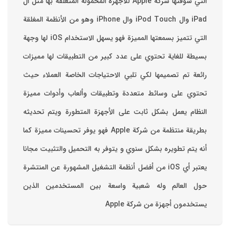
التي سوقتها شركة Apple للاجهزة المحموله المتعلقة بها مثل ال
iPad وال iPod Touch وال iPhone وهو من الأنظمة المغلقة
التي تتميز بسمعتها المميزة فهو يسهل الاستخدام ‏iOS لها وجهة
بسيطة للغاية تحتوي على عدد كبير من التطبيقات لها مميزات
رائعة تم تصميمها لكي تلبي الاحتياجات الخاصة العملاء حيث
تحتوي على وسائط متعددة وتطبيقات وألعاب وأدوات مميزة
‏النظام يعمل بشكل ثابت على الأجهزة المتطورة ويتم تحديثه
بطريقة منتظمة من شركة Apple فهو يوفر تحسينات مميزة كما
أنه يتم تطويره بشكل سنوي و يتوفر به التحميل والتثبيت مجانا
‏يعتبر أي iOS من أفضل أنظمة التشغيل المشهورة عن المنتشرة
حول العالم وله شعبية واسعة بين المستخدمين الذين
يستخدمون أجهزة من شركة Apple