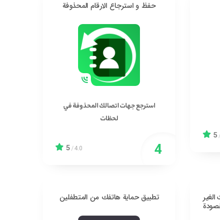
حفظ و استرجاع الارقام المحذوفة
استرجع جهات اتصالك المحذوفة في
لحظات
5
5
/
4.0
الغير
تطبيق حماية هاتفك من المتطفلين
صودة