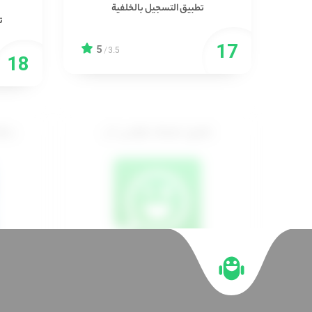
تطبيق التسجيل بالخلفية
ت
5
/
3.5
تطبيق ملصقات الواتس آب
منظف
استيكر