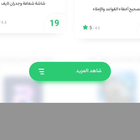
شاشة شفافة وجدران لايف
صحيح أخطاء القواعد والإملاء
/
4.4
5
/
4.0
 السماعات من الغبار و الماء
تطبيق تعديل الصور بطريقة احت
م
شاهد المزيد
تنظيف سماعة الهاتف
مصمم الصور