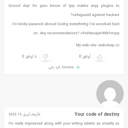
Goood day! Do yyou kmow iif tjey makke anyy plugins to
safeguadd agwinst hackers?
I’m kinda paranoid aboout losibg everythinhg I’ve woorked hard
on. Any recommendations? ofvd9wuaptr490i1mqvy
My web-site:
xxxbokep.cc
0
0
أوافق
لا أوافق
Serena الرد على
Your code of destiny
الأربعاء أبريل 16 2025
I’m really impressed along with your writing talents as smartly as