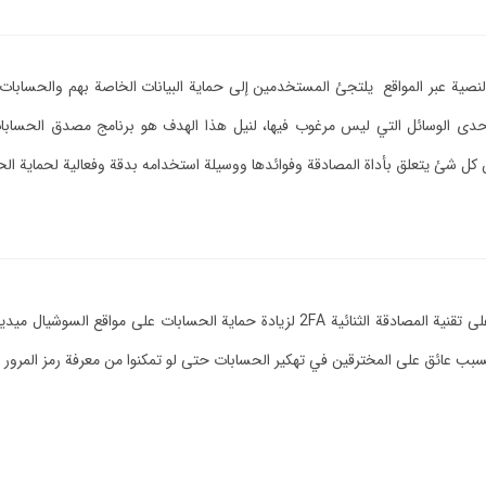
لنصية عبر المواقع يلتجئ المستخدمين إلى حماية البيانات الخاصة بهم والحسابات 
 أحدى الوسائل التي ليس مرغوب فيها، لنيل هذا الهدف هو برنامج مصدق الحسا
ن كل شئ يتعلق بأداة المصادقة وفوائدها ووسيلة استخدامه بدقة وفعالية لحماية ا
مصدق الحسابات هو برنامج لا يتم الدفع فيه للقيام بتثبيته يعمل على تقنية المصادقة الثنائية
يسبب عائق على المخترقين في تهكير الحسابات حتى لو تمكنوا من معرفة رمز المرو