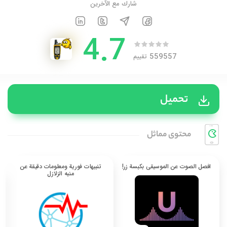
شارك مع الآخرين
4.7
559557
تقييم
تحميل
محتوی مماثل
افصل الصوت عن الموسيقى بكبسة زر!
تنبيهات فورية ومعلومات دقيقة عن
منبه الزلازل