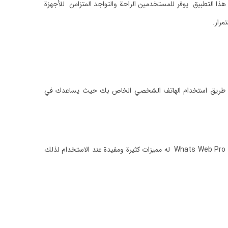
 هذا التطبيق يوفر للمستخدمين الراحة والتواجد المتزامن للأجهزة
QR code) التي تجدها موجود في التطبيق وذلك يكون عن طريق استخدام الهاتف الشخصي الخاص بك حيث يساعدك في
ونحيطكم علما أيضا أن تطبيق Whats Web Pro له مميزات كثيرة ومفيدة عند الاستخدام لذلك