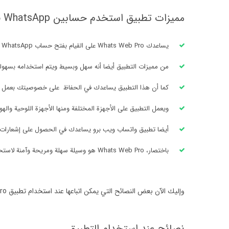
مميزات تطبيق استخدم حسابين WhatsApp في نفس الوقت على جهاز واحد
يساعدك Whats Web Pro على القيام بفتح حساب WhatsApp على أجهزة كثيرة أو على أكثر من جهاز في وقت واحد دون أن تحتاج إلى تسجيل الدخول أو تسجيل الخروج أكثر من مرة.
من مميزات التطبيق أيضا أنه سهل وبسيط ويتم استخدامه بسهول
كما أن هذا التطبيق يساعدك في الحفاظ على خصوصيتك بعمل تشفير
ويعمل التطبيق على الأجهزة المختلفة ومنها الأجهزة اللوحية والهو
أيضا تطبيق واتساب ويب برو يساعدك في الحصول على إشعارات الرسائل الواردة على حساب WhatsApp 
باختصار، Whats Web Pro هو وسيلة سهلة ومريحة وآمنة لاستخدام حساب WhatsApp على أكثر من جهاز بدون أي مشاكل أو تعقيدات أو صعوبات
وإليك الآن بعض النصائح التي يمكن اتباعها عند استخدام تطبيق Whatsapp Web Pro
نصائح عند استخدام التطبيق