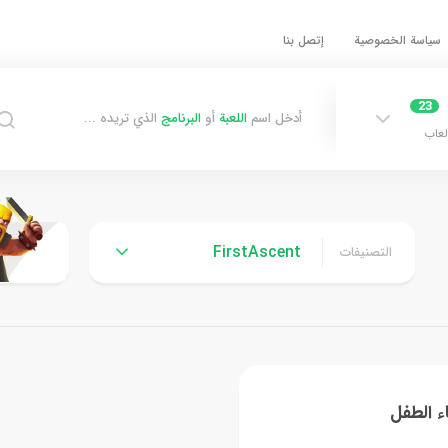
سياسة الخصوصية
إتصل بنا
23
أدخل اسم
اللعبة
أو
البرنامج
الذي تريده ...
لعاب
FirstAscent
التصنيفات
ء الطفل