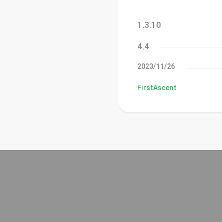
1.3.10
4.4
26‏/11‏/2023
FirstAscent