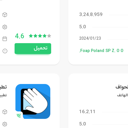
3.24.8.959
5.0
4.6
23‏/01‏/2024
تحميل
Foap Poland SP Z. O O.
لحواف
تطبي
الهاتف
تطبيق
16.2.11
5.0