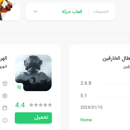
ألعاب حركة
التصنيفات
طال الخارقين
الهر
رقين
الهرو
2.6.8
5.1
4.4
15‏/01‏/2024
تحميل
Homa