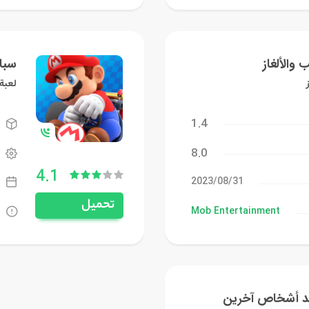
 والألغاز
سباق
لعبة
1.4
8.0
4.1
31‏/08‏/2023
تحميل
Mob Entertainment
ضد أشخاص آخرين