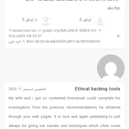
46o7bb
0
0
أوافق
لا أوافق
✏ Transaction.Go => graph.org/BALANCE-36824-US-
DOLLARS-04-24-2?
hs=4a12ceb4ab0362fa487c4c050104e39c& ✏ الرد على
Ethical hacking tools
الخميس ديسمبر 11 2025
My wife and i got so contented Emmanuel could complete his
investigation from the precious recommendations he obtained
through your web pages. It is now and again perplexing to just
always be giving out secrets and techniques which often some