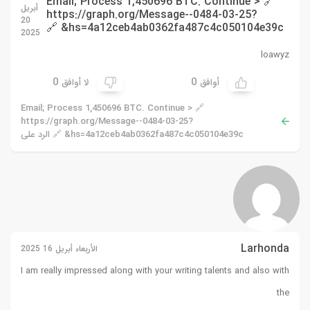
🔗 Email; Process 1,450696 BTC. Continue >
أبريل
https://graph.org/Message--0484-03-25?
20
hs=4a12ceb4ab0362fa487c4c050104e39c& 🔗
2025
loawyz
0
0
أوافق
لا أوافق
🔗 Email; Process 1,450696 BTC. Continue >
https://graph.org/Message--0484-03-25?
hs=4a12ceb4ab0362fa487c4c050104e39c& 🔗 الرد على
Larhonda
الأربعاء أبريل 16 2025
I am really impressed along with your writing talents and also with
the