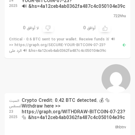
YOUR-BITCOIN-07-23?
24
hs=4a12ceb4ab0362fa487c4c050104e39c& 🔊
2025
722hhu
0
0
أوافق
لا أوافق
🔊 🚨 Critical - 0.6 BTC sent to your wallet. Receive funds
>> https://graph.org/SECURE-YOUR-BITCOIN-07-23?
hs=4a12ceb4ab0362fa487c4c050104e39c& 🔊 الرد على
🔩 💰 Crypto Credit: 0.42 BTC detected.
السبت
Withdraw here >>
أغسطس
https://graph.org/WITHDRAW-BITCOIN-07-23?
23
hs=4a12ceb4ab0362fa487c4c050104e39c& 🔩
2025
8hbtrv