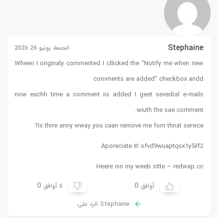
Stephaine
الجمعة يونيو 26 2026
Wheen I originaly commented I cllicked the “Notify me when new
comments are added” checkbox andd
now eachh time a comment iis added I geet sevedral e-mails
wiuth the sae comment.
Is thrre anny wway you caan remove me fom thnat service?
Aporeciate it! ofvd9wuaptqsx1y5ilf2
Heere iss my weeb sitte –
redwap.cc
0
0
أوافق
لا أوافق
Stephaine الرد على