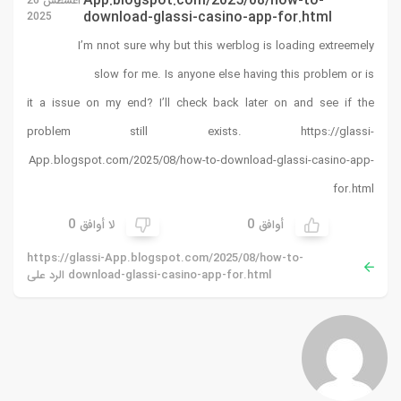
App.blogspot.com/2025/08/how-to-
أغسطس 26
download-glassi-casino-app-for.html
2025
I’m nnot sure why but this werblog is loading extreemely
slow for me. Is anyone else having this problem or is
it a issue on my end? I’ll check back later on and see if the
problem still exists.
https://glassi-
App.blogspot.com/2025/08/how-to-download-glassi-casino-app-
for.html
0
0
أوافق
لا أوافق
https://glassi-App.blogspot.com/2025/08/how-to-
download-glassi-casino-app-for.html الرد على