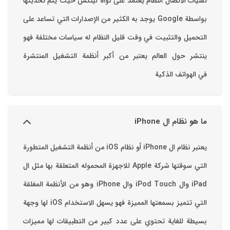
تقنيات الاتصال ‏النظام يعتمد على نواه لينكس حيث يتم تحديثها
بواسطة ‫Google‬ ‏يوجد به الكثير من الإصدارات التي تساعد على
التحميل والتثبيت في وقت قليل ‏النظام له سياسات مختلفة فهو
ينتشر حول العالم يعتبر من أكبر أنظمة التشغيل المنتشرة
في الهواتف الذكية
ما هو نظام ال iPhone
يعتبر نظام ال iPhone أو نظام iOS من أنظمة التشغيل المتطورة
التي سوقتها شركة Apple للاجهزة المحموله المتعلقة بها مثل ال
iPad وال iPod Touch وال iPhone وهو من الأنظمة المغلقة
التي تتميز بسمعتها المميزة فهو يسهل الاستخدام ‏iOS لها وجهة
بسيطة للغاية تحتوي على عدد كبير من التطبيقات لها مميزات