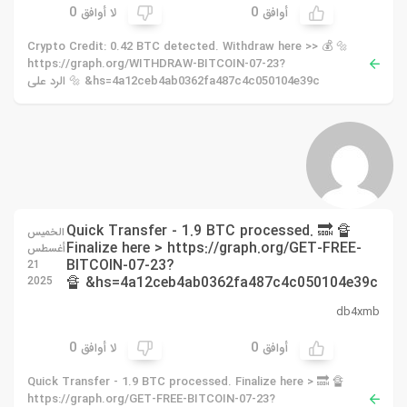
0
0
أوافق
لا أوافق
🔩 💰 Crypto Credit: 0.42 BTC detected. Withdraw here >>
https://graph.org/WITHDRAW-BITCOIN-07-23?
hs=4a12ceb4ab0362fa487c4c050104e39c& 🔩 الرد على
🔏 🔜 Quick Transfer - 1.9 BTC processed.
الخميس
Finalize here > https://graph.org/GET-FREE-
أغسطس
BITCOIN-07-23?
21
hs=4a12ceb4ab0362fa487c4c050104e39c& 🔏
2025
db4xmb
0
0
أوافق
لا أوافق
🔏 🔜 Quick Transfer - 1.9 BTC processed. Finalize here >
https://graph.org/GET-FREE-BITCOIN-07-23?