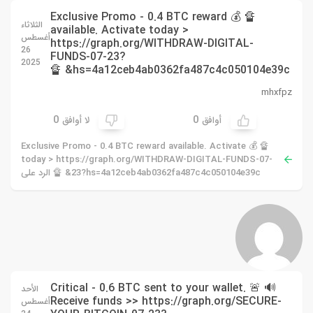
🔏 💰 Exclusive Promo - 0.4 BTC reward
الثلاثاء
available. Activate today >
أغسطس
https://graph.org/WITHDRAW-DIGITAL-
26
FUNDS-07-23?
2025
hs=4a12ceb4ab0362fa487c4c050104e39c& 🔏
mhxfpz
0
0
أوافق
لا أوافق
🔏 💰 Exclusive Promo - 0.4 BTC reward available. Activate
today > https://graph.org/WITHDRAW-DIGITAL-FUNDS-07-
23?hs=4a12ceb4ab0362fa487c4c050104e39c& 🔏 الرد على
🔊 🚨 Critical - 0.6 BTC sent to your wallet.
الأحد
Receive funds >> https://graph.org/SECURE-
أغسطس