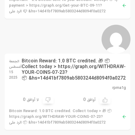
payment > https://graph.org/Get-your-BTC-09-11?
hs=14d41bf7809ab5803244d8094f0a0272& 📪 الرد على
📦 🎁 Bitcoin Reward: 1.0 BTC credited.
الجمعة
Collect today > https://graph.org/WITHDRAW-
أغسطس
YOUR-COINS-07-23?
15
hs=14d41bf7809ab5803244d8094f0a0272& 📦
2025
rpma1g
0
0
أوافق
لا أوافق
📦 🎁 Bitcoin Reward: 1.0 BTC credited. Collect today >
https://graph.org/WITHDRAW-YOUR-COINS-07-23?
hs=14d41bf7809ab5803244d8094f0a0272& 📦 الرد على