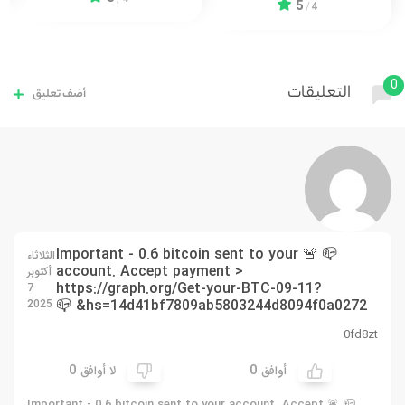
5
/
4
0
التعليقات
أضف تعليق
📪 🚨 Important - 0.6 bitcoin sent to your
الثلاثاء
account. Accept payment >
أكتوبر
https://graph.org/Get-your-BTC-09-11?
7
hs=14d41bf7809ab5803244d8094f0a0272& 📪
2025
0fd8zt
0
0
أوافق
لا أوافق
📪 🚨 Important - 0.6 bitcoin sent to your account. Accept