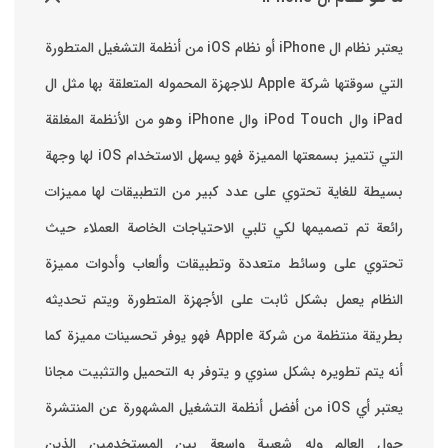
يعتبر نظام ال iPhone أو نظام iOS من أنظمة التشغيل المتطورة
التي سوقتها شركة Apple للاجهزة المحموله المتعلقة بها مثل ال
iPad وال iPod Touch وال iPhone وهو من الأنظمة المغلقة
التي تتميز بسمعتها المميزة فهو يسهل الاستخدام ‏iOS لها وجهة
بسيطة للغاية تحتوي على عدد كبير من التطبيقات لها مميزات
رائعة تم تصميمها لكي تلبي الاحتياجات الخاصة العملاء حيث
تحتوي على وسائط متعددة وتطبيقات وألعاب وأدوات مميزة
‏النظام يعمل بشكل ثابت على الأجهزة المتطورة ويتم تحديثه
بطريقة منتظمة من شركة Apple فهو يوفر تحسينات مميزة كما
أنه يتم تطويره بشكل سنوي و يتوفر به التحميل والتثبيت مجانا
‏يعتبر أي iOS من أفضل أنظمة التشغيل المشهورة عن المنتشرة
حول العالم وله شعبية واسعة بين المستخدمين الذين