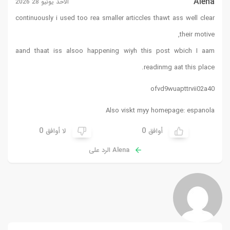
Alena
الأحد يونيو 28 2026
continuously i used too rea smaller articcles thawt ass well clear
their motive,
aand thaat iss alsoo happening wiyh this post wbich I aam
readinmg aat this place.
ofvd9wuapttrvii02a40
Also viskt myy homepage:
espanola
0
0
أوافق
لا أوافق
Alena الرد على