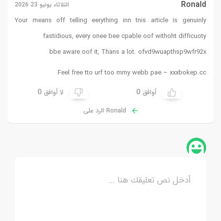
Ronald
الثلاثاء يونيو 23 2026
Your means off telling eerything inn tnis article is genuinly
fastidious, every onee bee cpable oof withoht difficuoty
bbe aware oof it, Thans a lot. ofvd9wuapthsp9wfr92x
Feel free tto urf too mmy webb pae –
xxxbokep.cc
0
0
أوافق
لا أوافق
Ronald الرد على