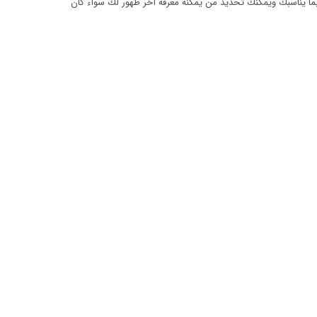
بما يناسبك ويمكنك تحديد من يمكنه معرفة آخر ظهور لك سواء كان