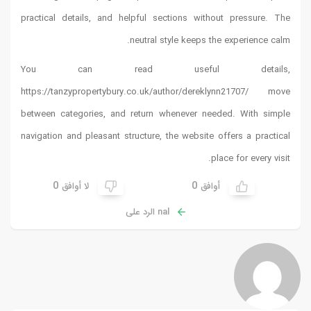
practical details, and helpf
neu
You can read
https://tanzypropertybury.co.
between categories, and ret
navigation and pleasant struct
0
لا أوافق