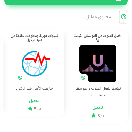
تنبيهات فورية ومعلومات دقيقة عن
حافظ على خصوصيتك وتمتع بسرعة
منبه الزلازل
تصفح فائقة
ك
حارسك الأمين ضد الزلازل
تجربة تصفح جديدة وآمنة
تحميل
تحميل
5
5
/
4
/
4