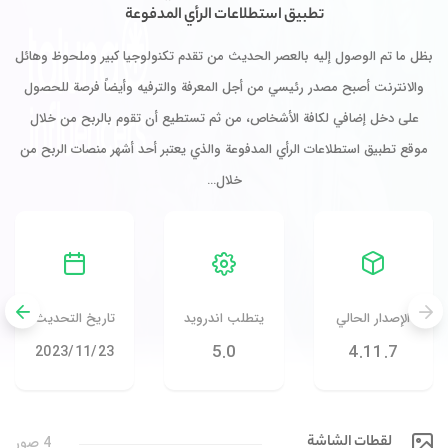
رأي المدفوعة
 تقدم تكنولوجيا كبير وملحوظ وهائل
رفة والترفيه وأيضاً فرصة للحصول
تستطيع أن تقوم بالربح من خلال
لذي يعتبر أحد أشهر منصات الربح من
رويد
تاريخ التحديث
الشركة المطورة
التحميل
23‏/11‏/2023
Toluna Android
+٥٬٠٠٠٬٠٠٠
App
4 صور