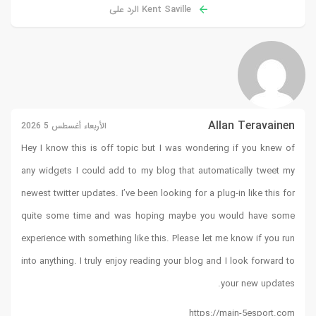
لى
الأربعاء أغسطس 5 2026
Hey I know this is off topic 
any widgets I could add to m
newest twitter updates. I’ve bee
quite some time and was h
experience with something like
into anything. I truly enjoy re