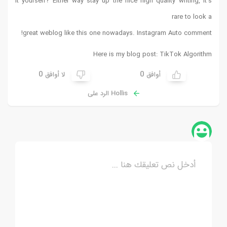
it yourself? Either way stay up the nice high quality writing, it’s
rare to look a
!
great weblog like this one nowadays.
Instagram Auto comment
Here is my blog post:
TikTok Algorithm
0
0
أوافق
لا أوافق
Hollis الرد على