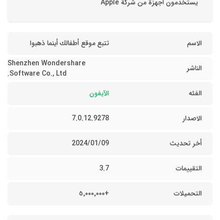
يستخدمون أجهزة من شركة Apple
الاسم
تتبع موقع أطفالك أينما ذهبوا
Shenzhen Wondershare
الناشر
Software Co., Ltd.
الفئه
الآيفون
الاصدار
7.0.12.9278
أخر تحديث
09‏/01‏/2024
التقييمات
3.7
التحميلات
+٥٬٠٠٠٬٠٠٠