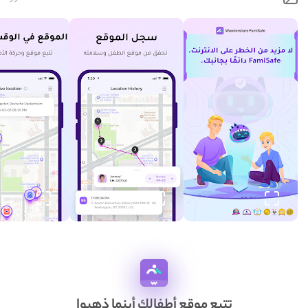
تتبع موقع أطفالك أينما ذهبوا