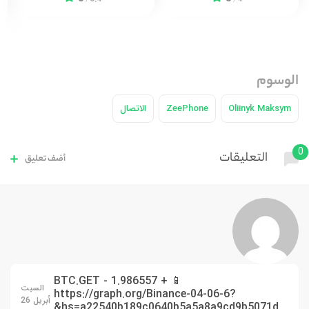
الوسوم
Oliinyk Maksym
ZeePhone
الاتصال
0
التعليقات
أضف تعليق
📱 + 1.986557 BTC.GET -
السبت
https://graph.org/Binance-04-06-6?
أبريل 26
hs=a22540b189c0640b5a5a8a9cd9b5071d&