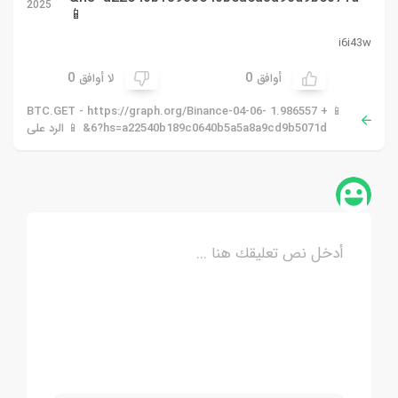
2025
📱
i6i43w
0
0
أوافق
لا أوافق
📱 + 1.986557 BTC.GET - https://graph.org/Binance-04-06-
6?hs=a22540b189c0640b5a5a8a9cd9b5071d& 📱 الرد على