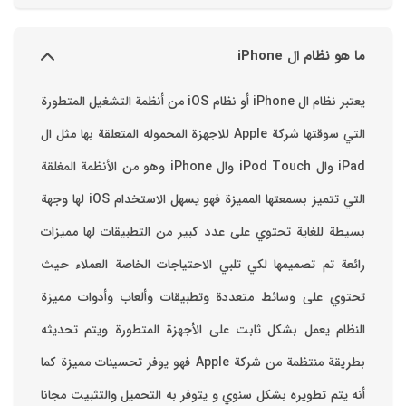
ما هو نظام ال iPhone
يعتبر نظام ال iPhone أو نظام iOS من أنظمة التشغيل المتطورة
التي سوقتها شركة Apple للاجهزة المحموله المتعلقة بها مثل ال
iPad وال iPod Touch وال iPhone وهو من الأنظمة المغلقة
التي تتميز بسمعتها المميزة فهو يسهل الاستخدام ‏iOS لها وجهة
بسيطة للغاية تحتوي على عدد كبير من التطبيقات لها مميزات
رائعة تم تصميمها لكي تلبي الاحتياجات الخاصة العملاء حيث
تحتوي على وسائط متعددة وتطبيقات وألعاب وأدوات مميزة
‏النظام يعمل بشكل ثابت على الأجهزة المتطورة ويتم تحديثه
بطريقة منتظمة من شركة Apple فهو يوفر تحسينات مميزة كما
أنه يتم تطويره بشكل سنوي و يتوفر به التحميل والتثبيت مجانا